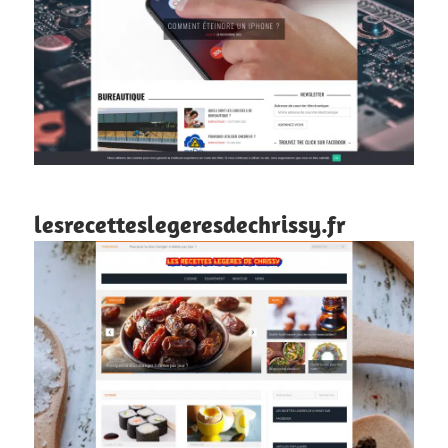
lesrecetteslegeresdechrissy.fr