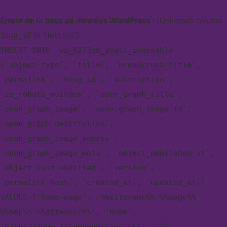
Erreur de la base de données WordPress :
[Unknown column
'blog_id' in 'field list']
INSERT INTO `wp_6273ed_yoast_indexable`
(`object_type`, `title`, `breadcrumb_title`,
`permalink`, `blog_id`, `description`,
`is_robots_noindex`, `open_graph_title`,
`open_graph_image`, `open_graph_image_id`,
`open_graph_description`,
`open_graph_image_source`,
`open_graph_image_meta`, `object_published_at`,
`object_last_modified`, `version`,
`permalink_hash`, `created_at`, `updated_at`)
VALUES ('home-page', '%%sitename%% %%page%%
%%sep%% %%sitedesc%%', 'Home',
'https://www.airedesverites.fr/', '1',