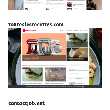
touteslesrecettes.com
contactjob.net